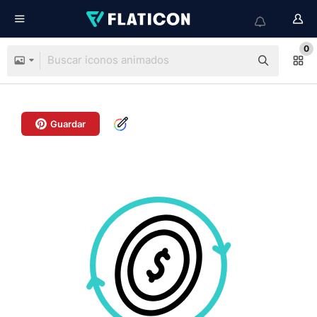
0
Guardar