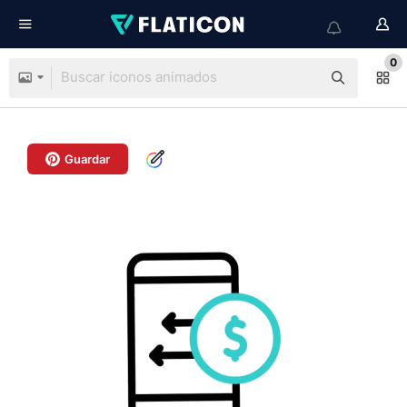
0
Guardar