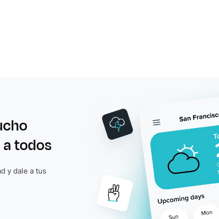
ucho
 a todos
d y dale a tus