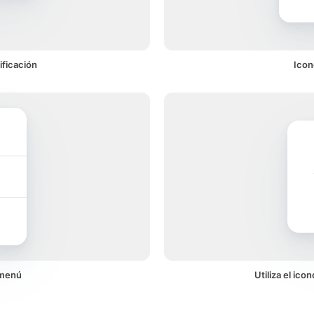
ficación
Icon
 menú
Utiliza el ic