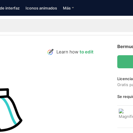
de interfaz
Iconos animados
Más
Bermud
Learn how
to edit
Licencia
Gratis p
Se requi