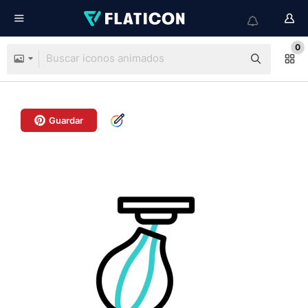
0
Guardar