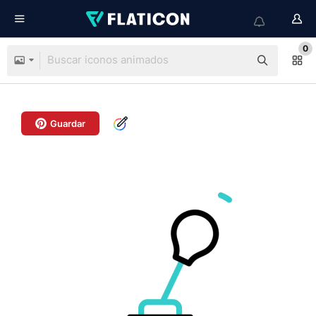
0
Guardar