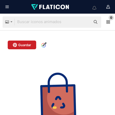
0
Guardar