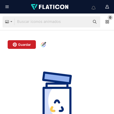
0
Guardar