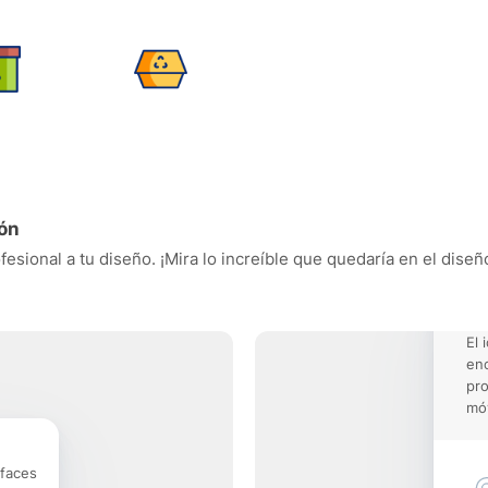
ión
esional a tu diseño. ¡Mira lo increíble que quedaría en el diseñ
El 
enc
pro
móv
rfaces