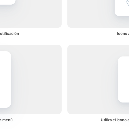
otificación
Icono 
un menú
Utiliza el icon