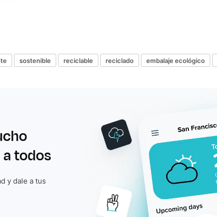
nte
sostenible
reciclable
reciclado
embalaje ecológico
ucho
 a todos
d y dale a tus