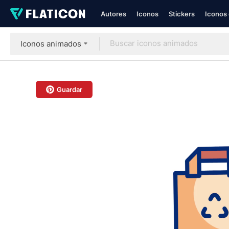
Autores
Iconos
Stickers
Iconos 
Iconos animados
Guardar