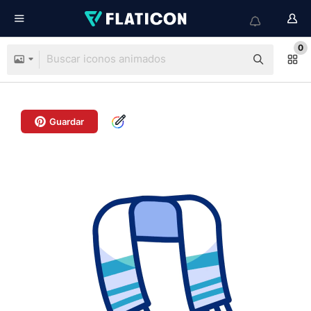
0
Guardar