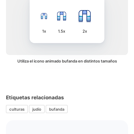
1x
1.5x
2x
Utiliza el icono animado bufanda en distintos tamaños
Etiquetas relacionadas
culturas
judío
bufanda