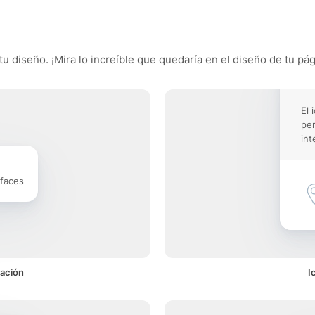
tu diseño. ¡Mira lo increíble que quedaría en el diseño de tu pág
El 
pe
int
rfaces
cación
I