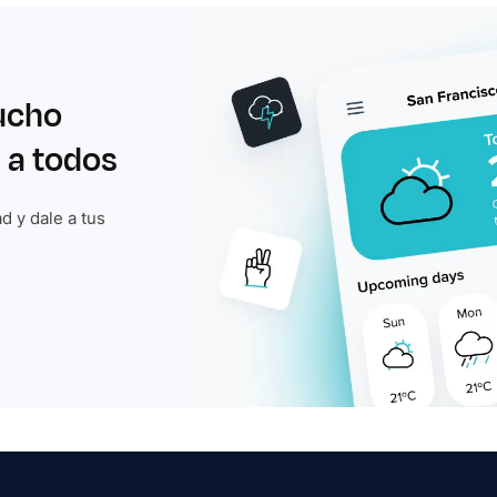
ucho
 a todos
d y dale a tus