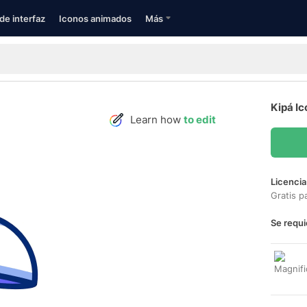
de interfaz
Iconos animados
Más
Kipá I
Learn how
to edit
Licencia
Gratis p
Se requi