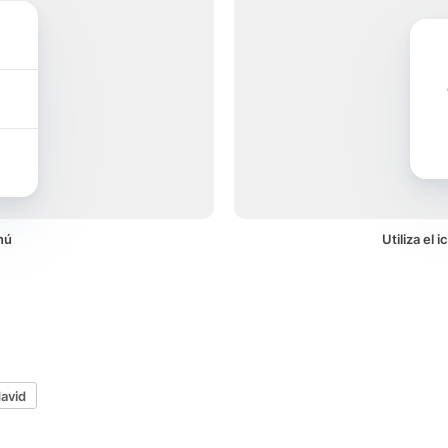
nú
Utiliza el
david