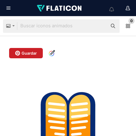
0
Guardar