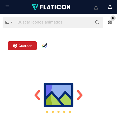
0
Guardar