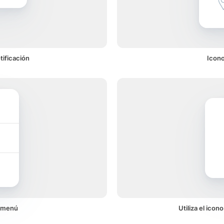
tificación
Icono
n menú
Utiliza el ico