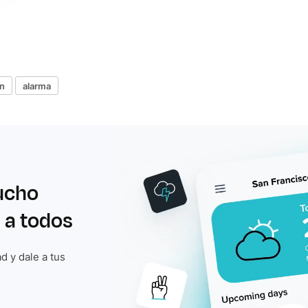
ón
alarma
ucho
 a todos
d y dale a tus