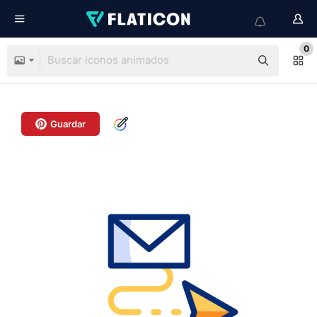
0
Guardar