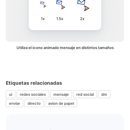
1x
1.5x
2x
Utiliza el icono animado mensaje en distintos tamaños
Etiquetas relacionadas
ui
redes sociales
mensaje
red social
dm
enviar
directo
avion de papel