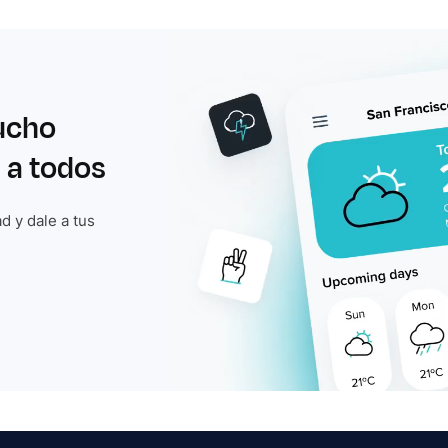
ucho
 a todos
d y dale a tus