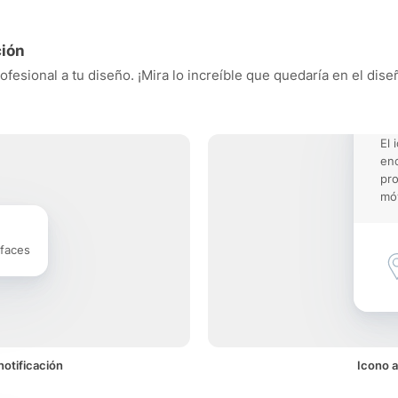
ción
fesional a tu diseño. ¡Mira lo increíble que quedaría en el dise
El 
enc
pro
móv
rfaces
otificación
Icono 