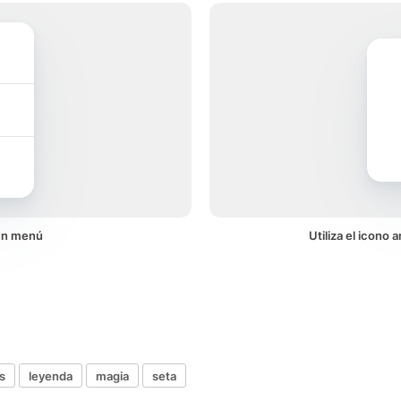
un menú
Utiliza el icono
s
leyenda
magia
seta