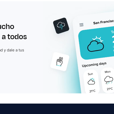
ucho
 a todos
d y dale a tus