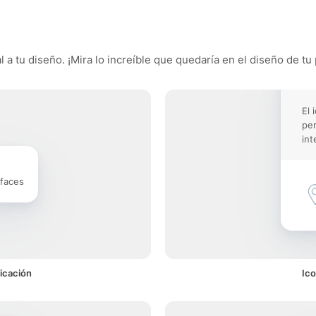
 a tu diseño. ¡Mira lo increíble que quedaría en el diseño de tu 
El 
pe
int
rfaces
icación
Ico