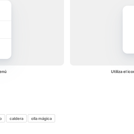
menú
Utiliza el i
o
caldera
olla mágica