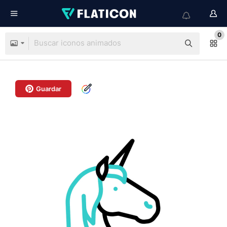
0
Guardar