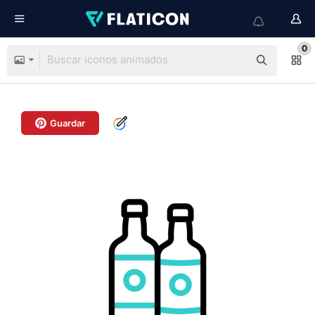
0
Guardar