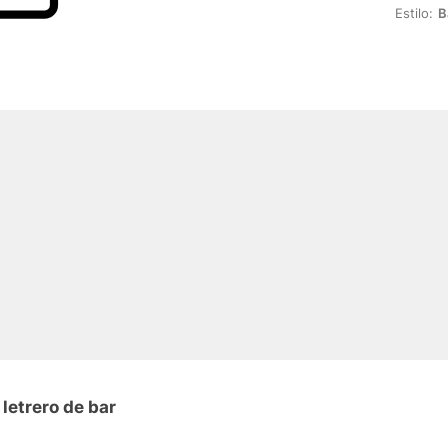
Estilo:
B
letrero de bar