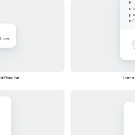
El 
enc
pro
móv
rfaces
otificación
Icono 