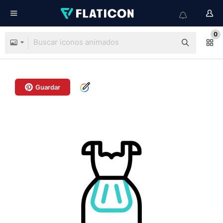
0
Guardar