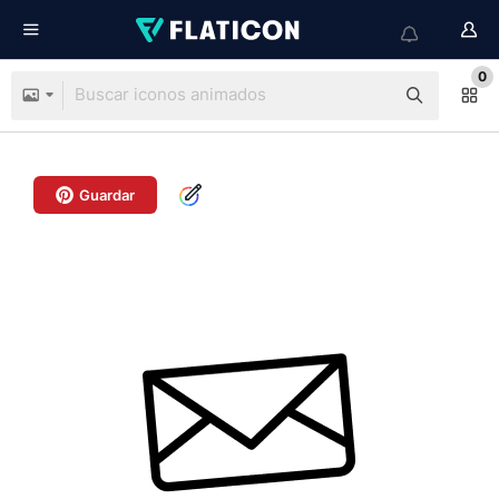
0
Guardar