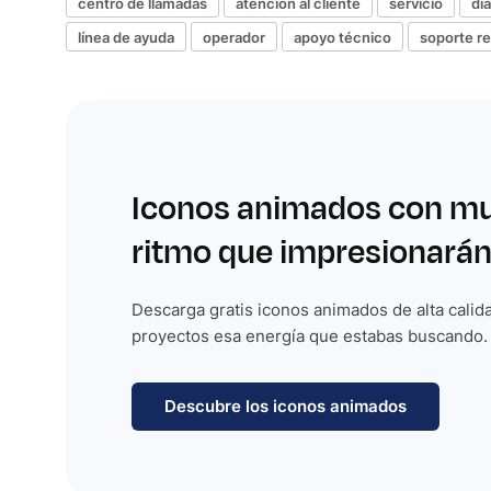
centro de llamadas
atención al cliente
servicio
di
línea de ayuda
operador
apoyo técnico
soporte r
Iconos animados con m
ritmo que impresionarán
Descarga gratis iconos animados de alta calida
proyectos esa energía que estabas buscando.
Descubre los iconos animados