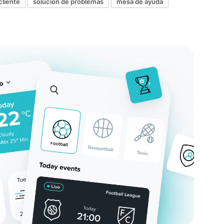
cliente
solución de problemas
mesa de ayuda