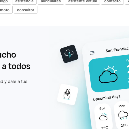
álogo
asistencia
auriculares
asistente virtual
contacto
emoto
consultor
ucho
 a todos
d y dale a tus