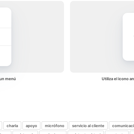
n un menú
Utiliza el icono a
charla
apoyo
micrófono
servicio al cliente
comunicac