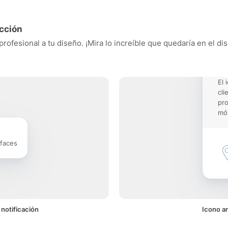
acción
 profesional a tu diseño. ¡Mira lo increíble que quedaría en el d
El 
cli
pro
móv
rfaces
 notificación
Icono an