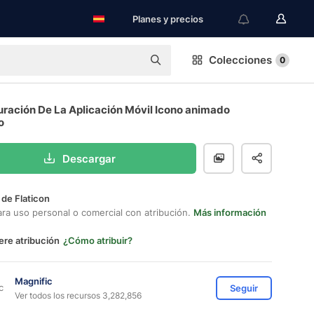
Planes y precios
Colecciones
0
uración De La Aplicación Móvil Icono animado
o
Descargar
 de Flaticon
ara uso personal o comercial con atribución.
Más información
ere atribución
¿Cómo atribuir?
Magnific
Seguir
Ver todos los recursos 3,282,856