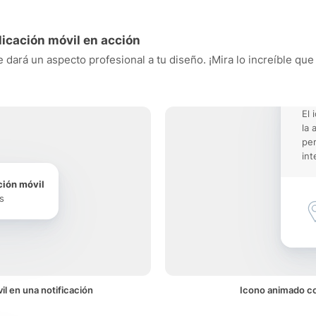
licación móvil en acción
e dará un aspecto profesional a tu diseño. ¡Mira lo increíble qu
El 
la 
pe
int
ción móvil
s
il en una notificación
Icono animado con