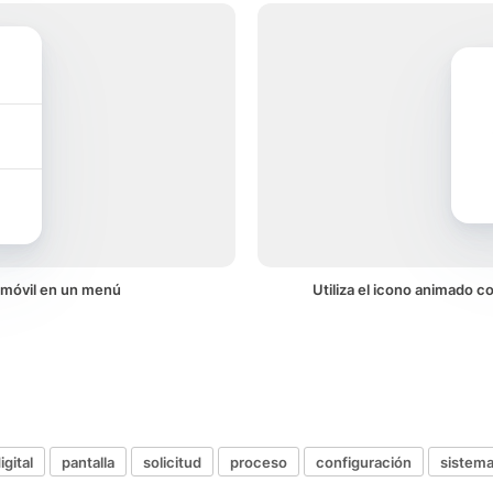
 móvil en un menú
Utiliza el icono animado c
igital
pantalla
solicitud
proceso
configuración
sistem