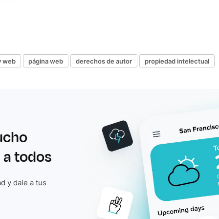
y web
página web
derechos de autor
propiedad intelectual
ucho
 a todos
d y dale a tus