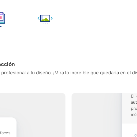
acción
rofesional a tu diseño. ¡Mira lo increíble que quedaría en el d
El 
aut
pro
móv
rfaces