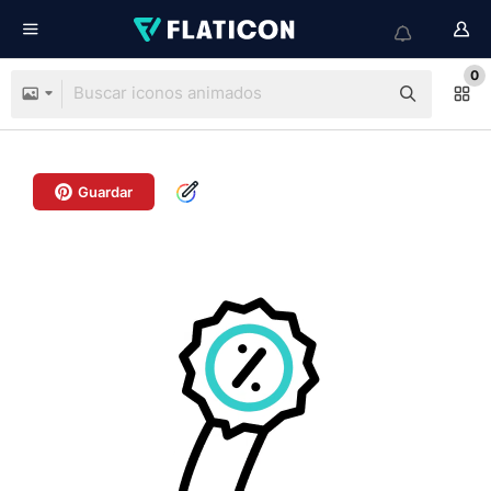
0
Guardar