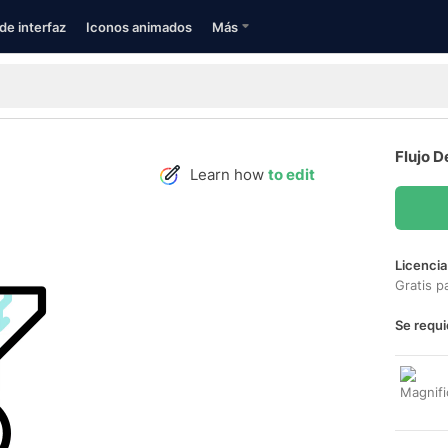
de interfaz
Iconos animados
Más
Flujo D
Learn how
to edit
Licencia
Gratis p
Se requi