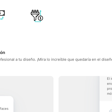
ión
fesional a tu diseño. ¡Mira lo increíble que quedaría en el dise
El 
enc
pro
móv
rfaces