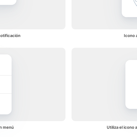
otificación
Icono 
un menú
Utiliza el icono