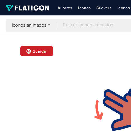
Autores
Iconos
Stickers
Iconos 
Iconos animados
Guardar