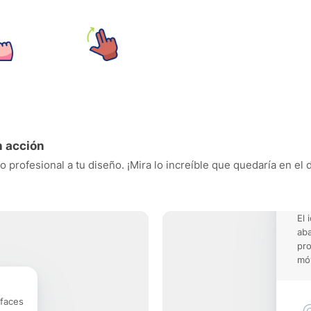
n acción
o profesional a tu diseño. ¡Mira lo increíble que quedaría en el
El 
aba
pro
móv
rfaces