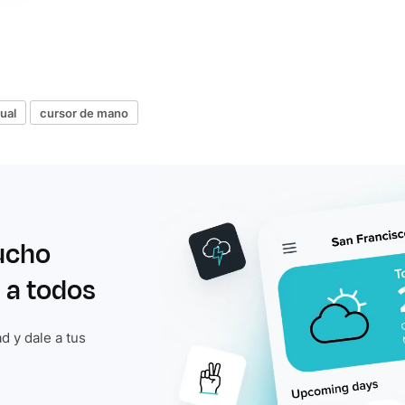
ual
cursor de mano
ucho
 a todos
d y dale a tus