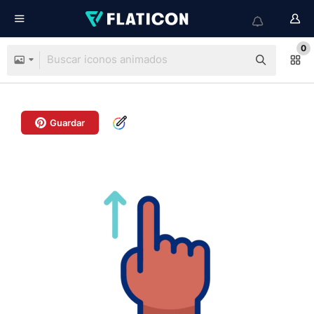
0
Guardar