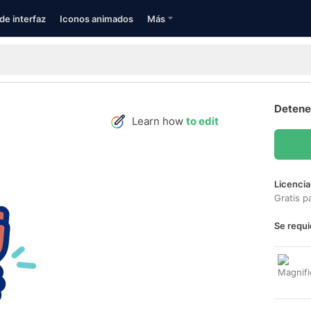
de interfaz
Iconos animados
Más
Detener
Learn how
to edit
Licencia
Gratis p
Se requi