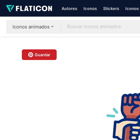
Autores
Iconos
Stickers
Iconos 
Iconos animados
Guardar