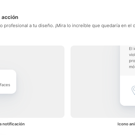
n acción
o profesional a tu diseño. ¡Mira lo increíble que quedaría en el
El 
vio
pro
móv
rfaces
a notificación
Icono ani