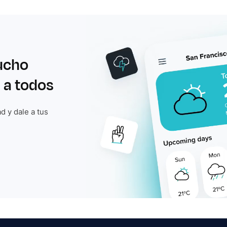
ucho
 a todos
d y dale a tus