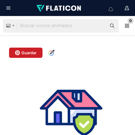
0
Guardar