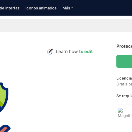
de interfaz
Iconos animados
Más
Protec
Learn how
to edit
Licencia
Gratis p
Se requi