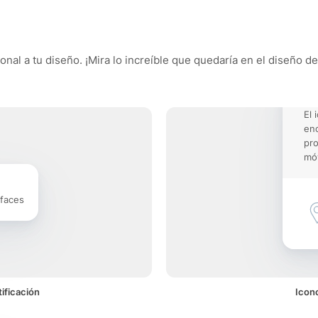
nal a tu diseño. ¡Mira lo increíble que quedaría en el diseño de
El 
enc
pro
móv
rfaces
ificación
Icon