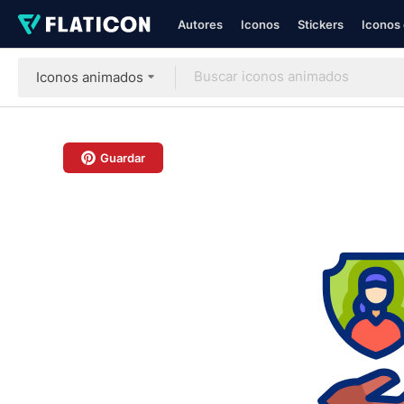
Autores
Iconos
Stickers
Iconos 
Iconos animados
Guardar