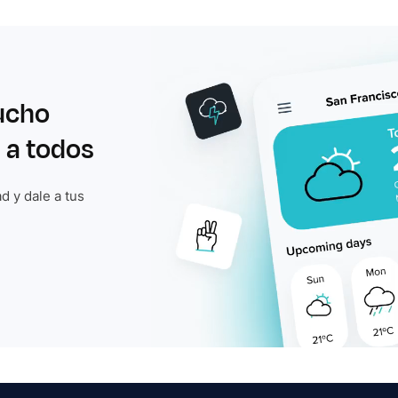
ucho
 a todos
d y dale a tus