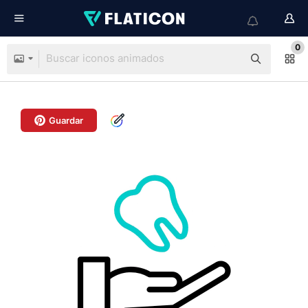
0
Guardar