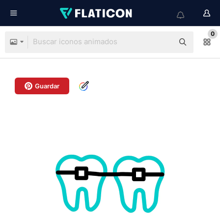
0
Guardar