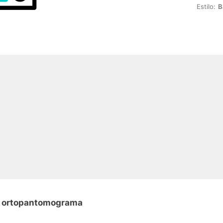
Estilo:
B
on ortopantomograma