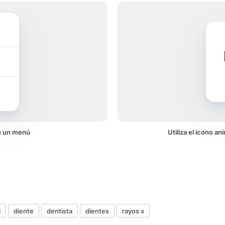
n un menú
Utiliza el icono 
l
diente
dentista
dientes
rayos x