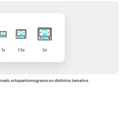
1x
1.5x
2x
animado ortopantomograma en distintos tamaños