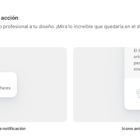
 acción
rofesional a tu diseño. ¡Mira lo increíble que quedaría en el d
El 
or
pe
int
rfaces
 notificación
Icono an