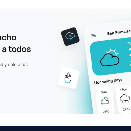
ucho
 a todos
d y dale a tus