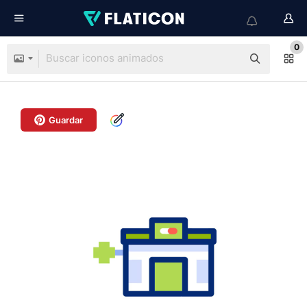
0
Guardar