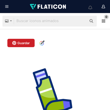
0
Guardar