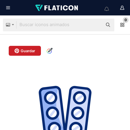
0
Guardar