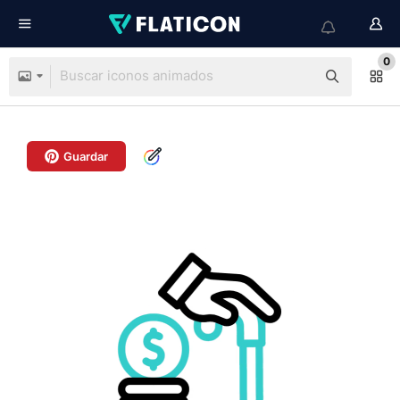
0
Guardar