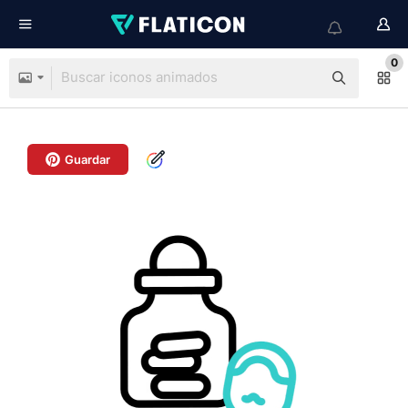
0
Guardar