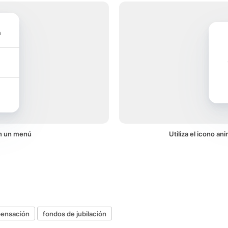
n
en un menú
Utiliza el icono a
ensación
fondos de jubilación