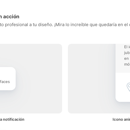
n acción
o profesional a tu diseño. ¡Mira lo increíble que quedaría en el
El 
jub
en 
móv
rfaces
a notificación
Icono ani