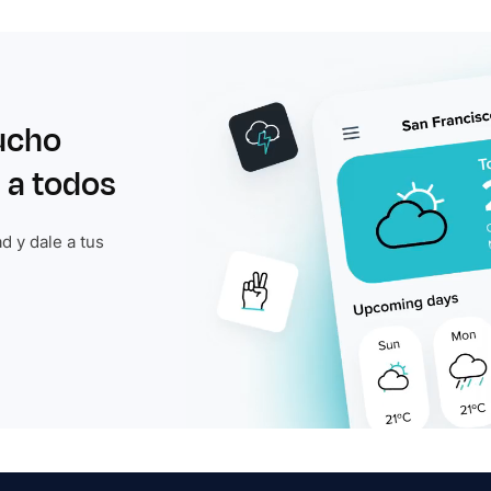
ucho
 a todos
d y dale a tus