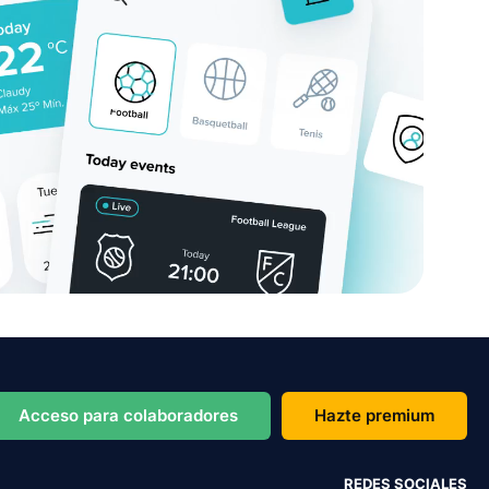
Acceso para colaboradores
Hazte premium
REDES SOCIALES