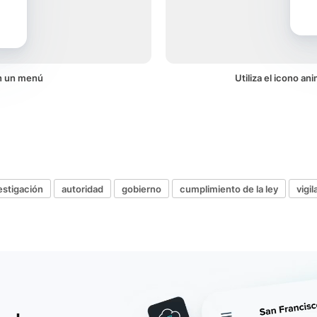
en un menú
Utiliza el icono a
estigación
autoridad
gobierno
cumplimiento de la ley
vigil