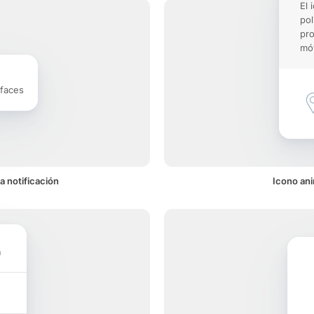
El 
pol
pro
móv
rfaces
a notificación
Icono ani
a