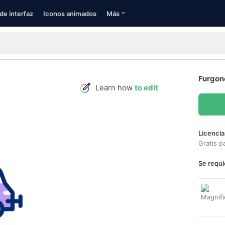
de interfaz
Iconos animados
Más
Furgone
Learn how
to edit
Licencia
Gratis p
Se requi