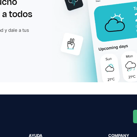
ucho
 a todos
d y dale a tus
AYUDA
COMPANY