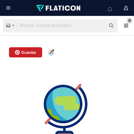
0
Guardar