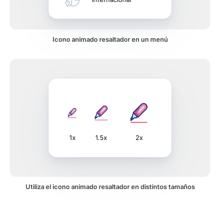
Icono animado resaltador en un menú
1x
1.5x
2x
Utiliza el icono animado resaltador en distintos tamaños