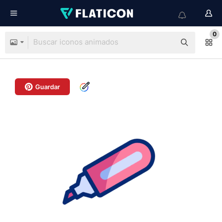
0
Guardar