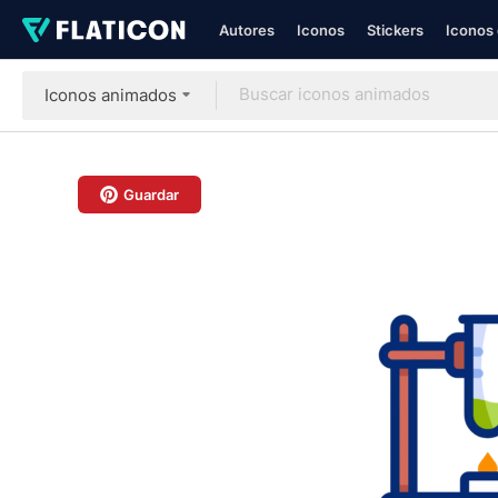
Autores
Iconos
Stickers
Iconos 
Iconos animados
Guardar