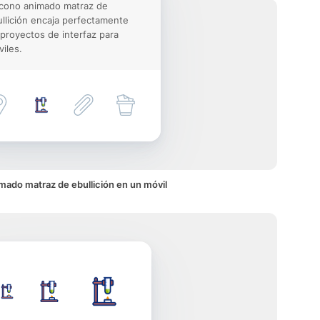
icono animado matraz de
llición encaja perfectamente
proyectos de interfaz para
iles.
mado matraz de ebullición en un móvil