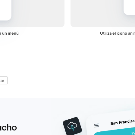
en un menú
Utiliza el icono a
ar
ucho