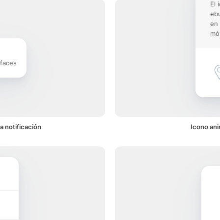
El 
ebu
en 
móv
rfaces
a notificación
Icono ani
n