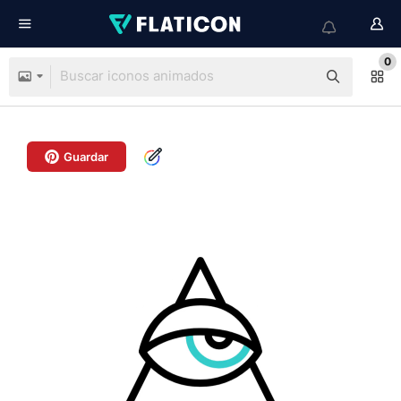
0
Guardar