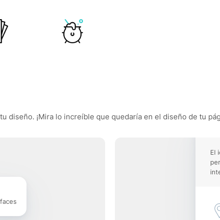
tu diseño. ¡Mira lo increíble que quedaría en el diseño de tu pág
El 
pe
int
rfaces