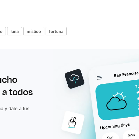
co
luna
místico
fortuna
ucho
 a todos
d y dale a tus