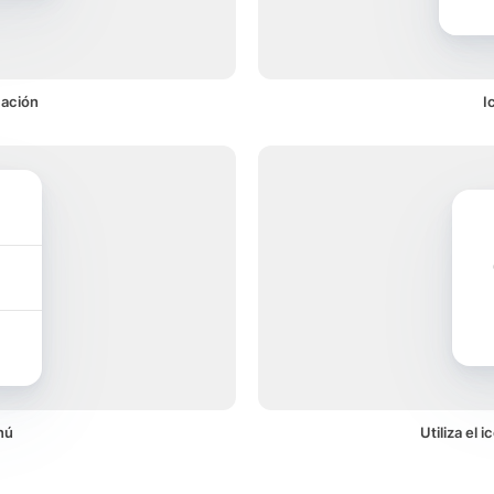
cación
I
nú
Utiliza el