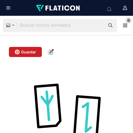
0
Guardar