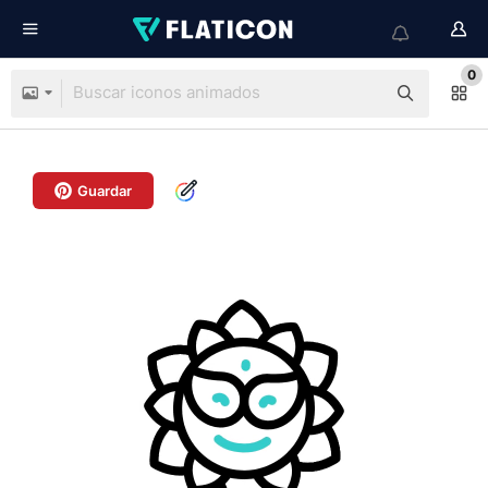
0
Guardar