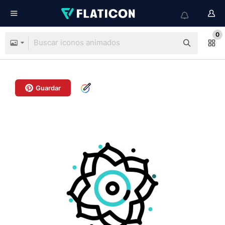
0
Guardar