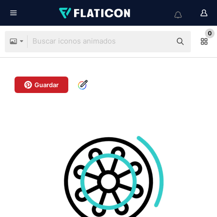
0
Guardar